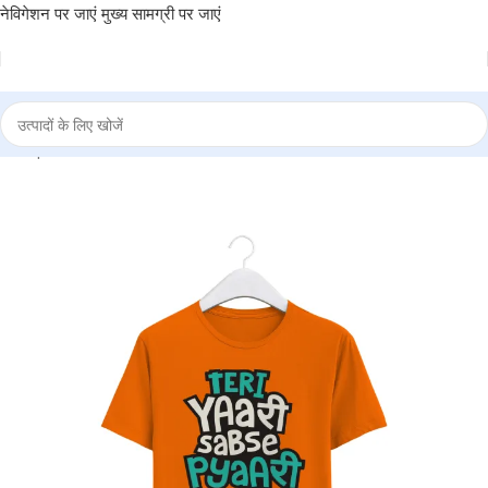
नेविगेशन पर जाएं
मुख्य सामग्री पर जाएं
NTA
|
Round Neck T-Shirt “TERI YAARI SABSE PYARI” – BG-RN14