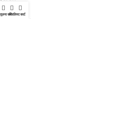
प्रचार
तुलना करें
विशलिस्ट
कार्ट
Corporate Login
डिलीवरी और वापसी
दैनिक अपडेट के लिए हमारे व्हाट्सएप चैनल से जुड़ें
10% अतिरिक्त छूट हमारे व्हाट्सएप चैनल पार्टनर्स
BRAINTA Giftinx INC
2025
Brainta Trademark All Rights
Reserved
.