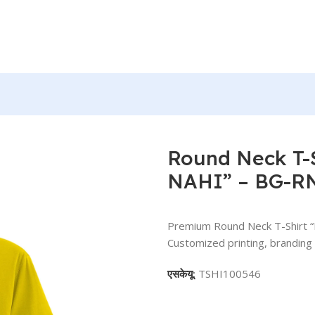
VYAPAR NAHI” – BG-RN10
Round Neck T-
NAHI” – BG-R
Premium Round Neck T-Shirt
Customized printing, branding 
एसकेयू:
TSHI100546