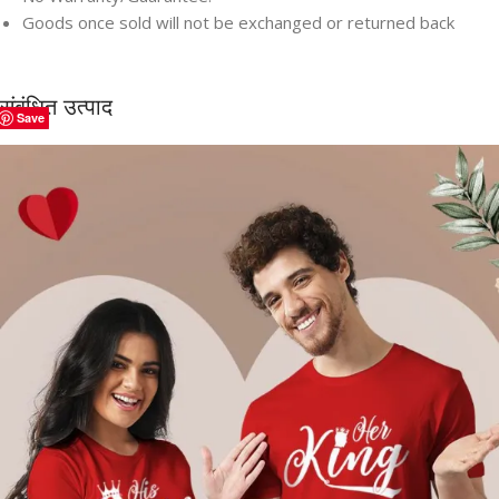
Goods once sold will not be exchanged or returned back
संबंधित उत्पाद
Save
Save
Save
Save
Save
Save