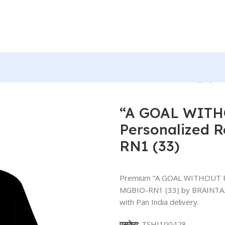
 WISH” Personalized Round Neck T-Shirt – MGBIO-RN1 (33)
“A GOAL WITH
Personalized 
RN1 (33)
Premium “A GOAL WITHOUT PLA
MGBIO-RN1 (33) by BRAINTA. C
with Pan India delivery.
एसकेयू:
TSHI100428