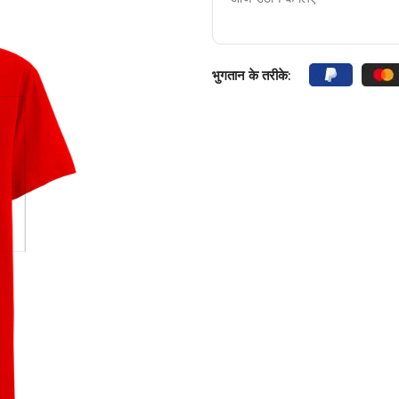
भुगतान के तरीके: