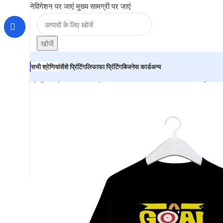
नेविगेशन पर जाएं
मुख्य सामग्री पर जाएं
खोजें
सभी श्रेणियां
सैशे प्रिंटिंग
लिफाफा प्रिंटिंग
बिजनेस कार्ड
अन्य
होम
|
दुकान
|
BRAINTA
|
“A GOAL WITHOUT PLAN, IS JUST A