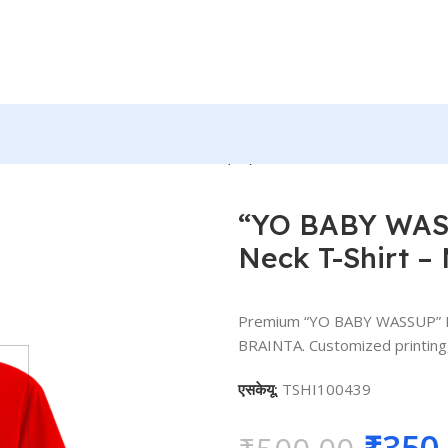
ound Neck T-Shirt – MGBIO-RN (44)
“YO BABY WASS
Neck T-Shirt 
Premium “YO BABY WASSUP” Pe
BRAINTA. Customized printing, 
एसकेयू:
TSHI100439