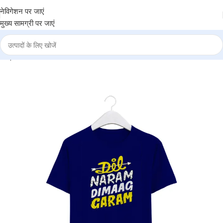
नेविगेशन पर जाएं
मुख्य सामग्री पर जाएं
TA
|
Round Neck T-Shirt “DIL NARAM DIMAG GARAM” – BG-RN56