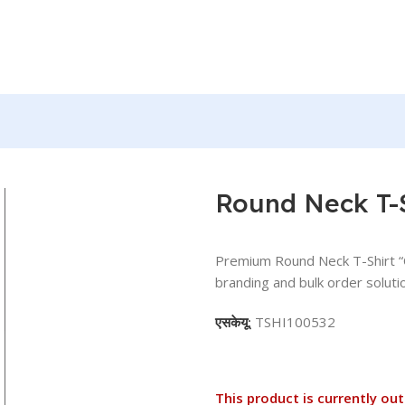
– BG-RN73
Round Neck T-
Premium Round Neck T-Shirt 
branding and bulk order solutio
एसकेयू:
TSHI100532
This product is currently out