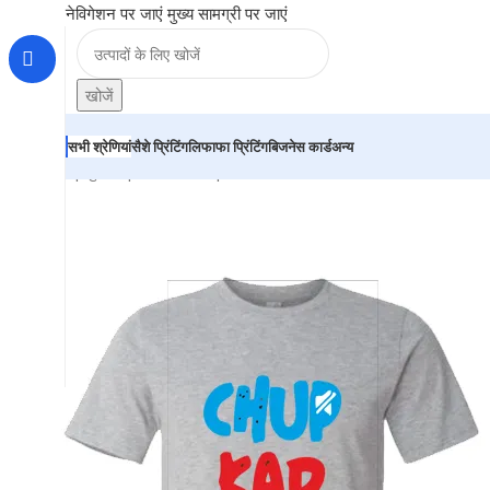
नेविगेशन पर जाएं
मुख्य सामग्री पर जाएं
खोजें
सभी श्रेणियां
सैशे प्रिंटिंग
लिफाफा प्रिंटिंग
बिजनेस कार्ड
अन्य
होम
|
दुकान
|
BRAINTA
|
Round Neck T-Shirt “CHUP KAR” 