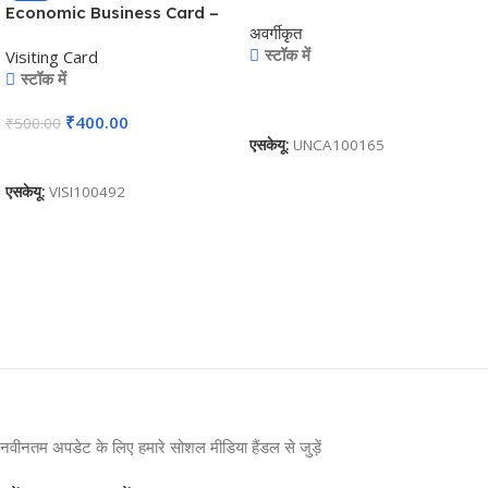
Award Trophy – For
Economic Business Card –
अवर्गीकृत
Employee Recognition,
BG-BC03
स्टॉक में
Visiting Card
Corporate Gifting, Award
स्टॉक में
Shows, Sports Event,
Competition, Students
और पढ़ें
₹
400.00
₹
500.00
Reward – BG-MA532
एसकेयू:
UNCA100165
कार्ट में जोड़ें
एसकेयू:
VISI100492
नवीनतम अपडेट के लिए हमारे सोशल मीडिया हैंडल से जुड़ें