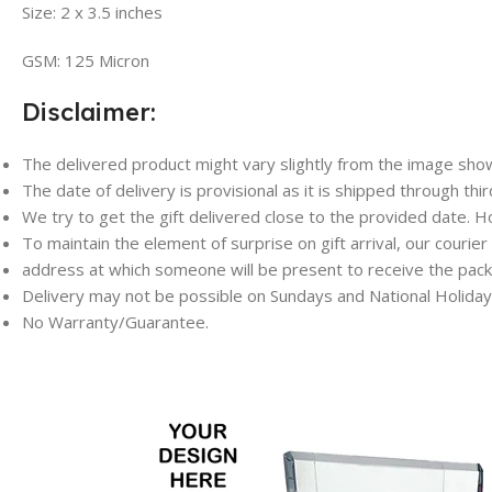
Size: 2 x 3.5 inches
GSM: 125 Micron
Disclaimer:
The delivered product might vary slightly from the image sho
The date of delivery is provisional as it is shipped through thir
We try to get the gift delivered close to the provided date. H
To maintain the element of surprise on gift arrival, our courie
address at which someone will be present to receive the pac
Delivery may not be possible on Sundays and National Holiday
No Warranty/Guarantee.
Goods once sold will not be exchanged or returned back
संबंधित उत्पाद