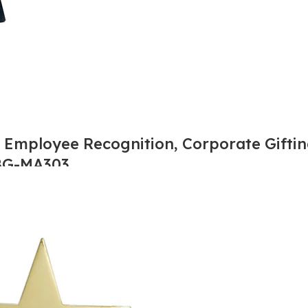
r Employee Recognition, Corporate Gifti
 BG-MA303