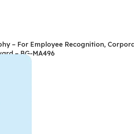
phy – For Employee Recognition, Corpora
eward – BG-MA496