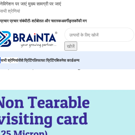
नेविगेशन पर जाएं
मुख्य सामग्री पर जाएं
सभी श्रेणियां
प्रचार
प्रचार संबंधी
टी-शर्ट
बोतल और फ्लास्क
अवर्गीकृत
कॉफी मग
खोजें
सभी श्रेणियां
सैशे प्रिंटिंग
लिफाफा प्रिंटिंग
बिजनेस कार्ड
अन्य
ुकान
|
BRAINTA
|
Non-Tearable Visiting Card – BG-BC04