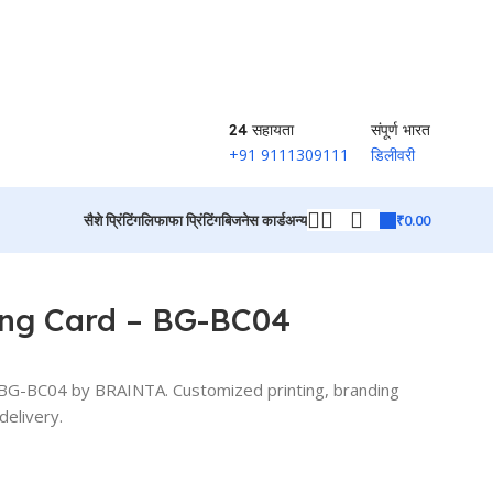
24 सहायता
संपूर्ण भारत
+91 9111309111
डिलीवरी
₹
0.00
सैशे प्रिंटिंग
लिफाफा प्रिंटिंग
बिजनेस कार्ड
अन्य
उत्पादों पर वापस जाएं
ing Card – BG-BC04
 BG-BC04 by BRAINTA. Customized printing, branding
delivery.