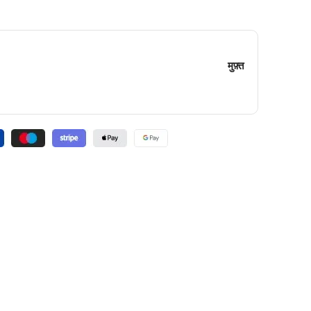
मुफ़्त