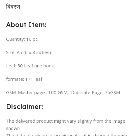
विवरण
About Item:
Quantity: 10 pc.
Size: A5 (6 x 8 inches)
Leaf: 50 Leaf one book.
formate: 1+1 leaf
GSM: Master page : 100 GSM, Dublicate Page: 75GSM
Disclaimer:
The delivered product might vary slightly from the image
shown.
The date of delivery is provisional as it is shipped through