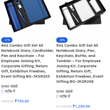
-21%
-20%
4in1 Combo Gift Set A5
5in1 Combo Gift Set A5
Notebook Diary, Cardholder,
Notebook Diary, Pen,
Pen and Keychain – For
Keychain, Bottle, and
Employee Joining Kit,
Tumbler – For Employee
Corporate Gifting, Return
Joining Kit, Corporate
Gift, Exhibition Freebies,
Gifting, Return Gift,
Event Gifting BG-JKSR203
Exhibition Freebies, Event
Gifting BG-JKSR208
प्रचार संबंधी
स्टॉक में
प्रचार संबंधी
स्टॉक में
₹
750.00
₹
950.00
₹
1,200.00
₹
1,500.00
कार्ट में जोड़ें