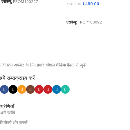
एसकेयू:
PROM100227
₹
480.00
₹
680.00
कार्ट में जोड़ें
एसकेयू:
TROP100092
नवीनतम अपडेट के लिए हमारे सोशल मीडिया हैंडल से जुड़ें
हमें सब्सक्राइब करें
श्रेणियाँ
अभी खरीदें
डिलीवरी और वापसी