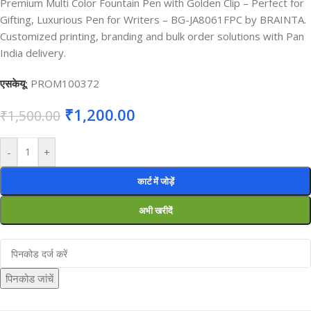
Premium Multi Color Fountain Pen with Golden Clip – Perfect for
Gifting, Luxurious Pen for Writers – BG-JA8061FPC by BRAINTA.
Customized printing, branding and bulk order solutions with Pan
India delivery.
एसकेयू:
PROM100372
₹
1,200.00
₹
1,500.00
-
+
कार्ट में जोड़ें
अभी खरीदें
पिनकोड जांचें