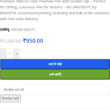
Premium Marron Color Fountain Pen with Golden Clip – Perfect
for Gifting, Luxurious Pen for Writers – BG-JA8058FPC by
BRAINTA. Customized printing, branding and bulk order solutions
with Pan India delivery.
एसकेयू:
PROM100371
₹
950.00
₹
1,200.00
-
+
कार्ट में जोड़ें
अभी खरीदें
पिनकोड जांचें