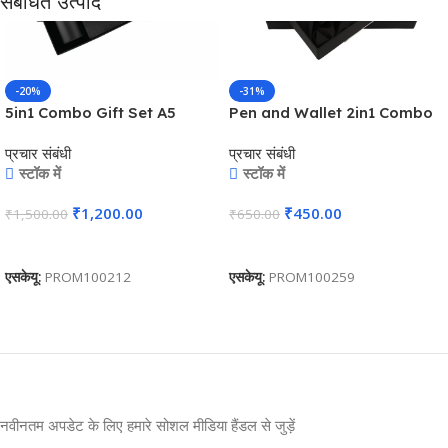
संबंधित उत्पाद
-20%
-31%
5in1 Combo Gift Set A5
Pen and Wallet 2in1 Combo
Notebook Diary, Pen,
Gift Set – For Employee
प्रचार संबंधी
प्रचार संबंधी
Keychain, Bottle, and
Joining Kit, Corporate, Client
स्टॉक में
स्टॉक में
Cardholder – For Employee
or Dealer Gifting,
Joining Kit, Corporate
Promotional Freebie BG-
₹
1,200.00
₹
450.00
₹
1,500.00
₹
650.00
Gifting, Return Gift,
JKSR129
Exhibition Freebies, Event
कार्ट में जोड़ें
कार्ट में जोड़ें
Gifting BG-JKSR212
एसकेयू:
PROM100212
एसकेयू:
PROM100259
नवीनतम अपडेट के लिए हमारे सोशल मीडिया हैंडल से जुड़ें