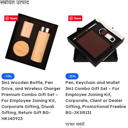
संबंधित उत्पाद
Save
Save
-10%
-25%
3in1 Wooden Bottle, Pen
Pen, Keychain and Wallet
Drive, and Wireless Charger
3in1 Combo Gift Set – For
Premium Combo Gift Set –
Employee Joining Kit,
For Employee Joining Kit,
Corporate, Client or Dealer
Corporate Gifting, Diwali
Gifting, Promotional Freebie
Gifting, Return Gift BG-
BG-JKSR131
HK140923
प्रचार संबंधी