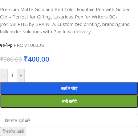
Premium Matte Gold and Red Color Fountain Pen with Golden
Clip – Perfect for Gifting, Luxurious Pen for Writers BG-
JA9158FPHG by BRAINTA. Customized printing, branding and
bulk order solutions with Pan India delivery.
एसकेयू:
PROM100338
₹
400.00
₹
500.00
-
+
कार्ट में जोड़ें
अभी खरीदें
पिनकोड जांचें