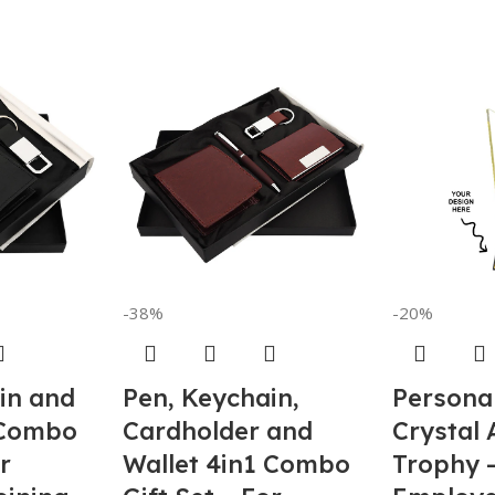
-38%
-20%
in and
Pen, Keychain,
Personal
 Combo
Cardholder and
Crystal
or
Wallet 4in1 Combo
Trophy 