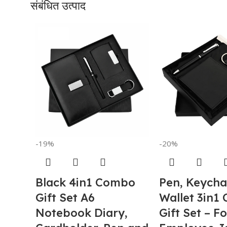
संबंधित उत्पाद
-19%
-20%
Black 4in1 Combo
Pen, Keycha
Gift Set A6
Wallet 3in1
Notebook Diary,
Gift Set – F