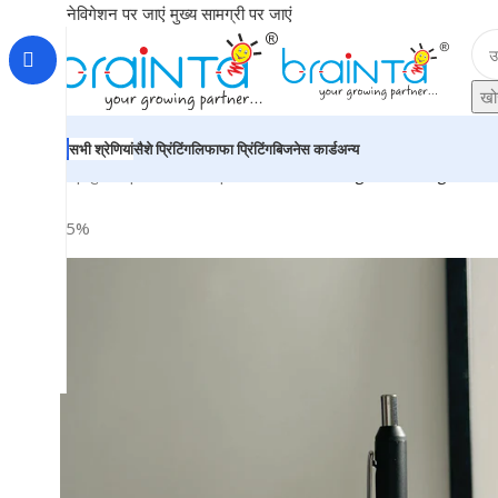
नेविगेशन पर जाएं
मुख्य सामग्री पर जाएं
खोज
सभी श्रेणियां
सैशे प्रिंटिंग
लिफाफा प्रिंटिंग
बिजनेस कार्ड
अन्य
होम
|
दुकान
|
BRAINTA
|
Personalized Engraved Magnetic Pe
-25%