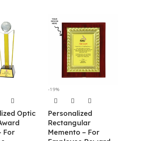
-19%
-20%
ized Optic
Personalized
Wall
 Award
Rectangular
Card
– For
Memento – For
4in1