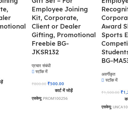
oining
Gift Set – For
Employ
te,
Employee Joining
Recognit
aler
Kit, Corporate,
Corporat
omotional
Client or Dealer
Award S
Gifting, Promotional
Sports E
Freebie BG-
Competi
JKSR132
Student
BG-MA5
प्रचार संबंधी
स्टॉक में
अवर्गीकृत
स्टॉक में
़ें
₹
500.00
₹
800.00
कार्ट में जोड़ें
₹
1,
₹
1,500.00
एसकेयू:
PROM100256
कार
एसकेयू:
UNCA10