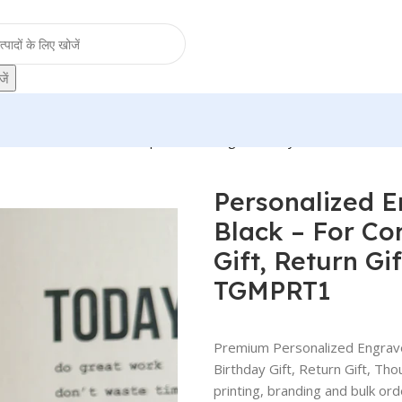
ें
n Stand Black – For Corporate Gifting, Birthday Gift, Return Gi
Personalized 
Black – For Co
Gift, Return Gi
TGMPRT1
Premium Personalized Engrave
Birthday Gift, Return Gift, 
printing, branding and bulk ord