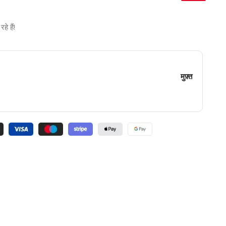
े हैं!
मुफ़्त