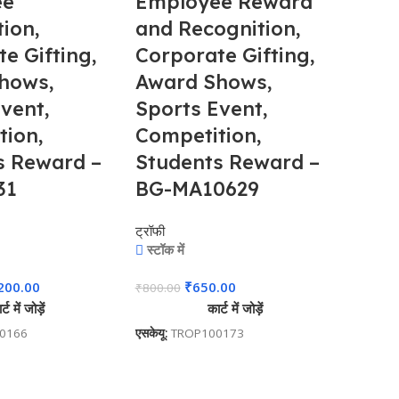
ee
Employee Reward
– Fo
ion,
and Recognition,
Join
e Gifting,
Corporate Gifting,
Corp
hows,
Award Shows,
Deal
vent,
Sports Event,
Prom
tion,
Competition,
Free
s Reward –
Students Reward –
JKS
31
BG-MA10629
प्रचार संब
स्टॉक मे
ट्रॉफी
स्टॉक में
₹
1,500.
200.00
₹
650.00
₹
800.00
एसकेयू:
P
्ट में जोड़ें
कार्ट में जोड़ें
0166
एसकेयू:
TROP100173