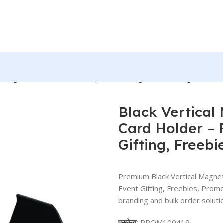
isiting Card Holder – For Corporate Gifting, Event Gifting, Free
Black Vertical 
Card Holder – 
Gifting, Freeb
Premium Black Vertical Magneti
Event Gifting, Freebies, Pro
branding and bulk order solutio
एसकेयू:
PROM100419