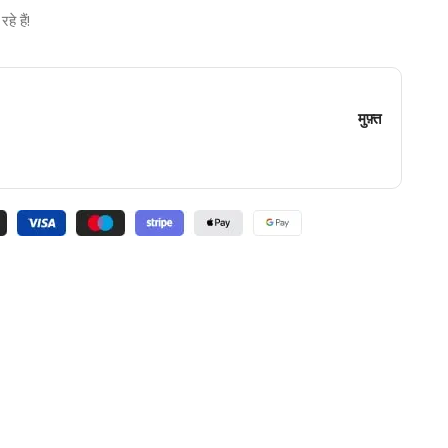
े हैं!
मुफ़्त