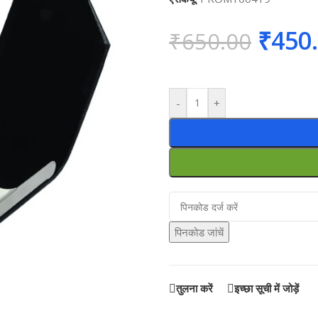
₹
450
₹
650.00
-
+
पिनकोड जांचें
तुलना करें
इच्छा सूची में जोड़ें