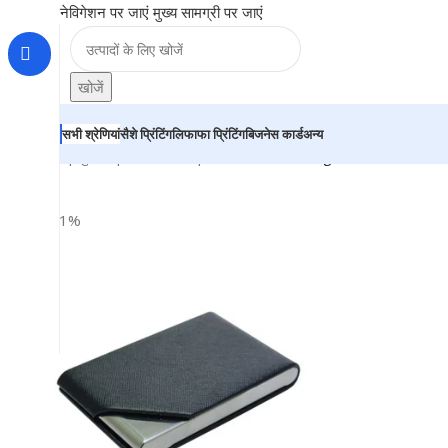
नेविगेशन पर जाएं
मुख्य सामग्री पर जाएं
खोजें
सभी श्रेणियां
सैशे प्रिंटिंग
लिफाफा प्रिंटिंग
बिजनेस कार्ड
अन्य
होम
|
दुकान
|
BRAINTA
|
Black Vertical Magnetic Business V
-31%