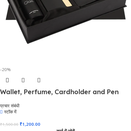
-20%
Wallet, Perfume, Cardholder and Pen
4in1 Combo Gift Set – For Employee
प्रचार संबंधी
Joining Kit, Corporate, Client or Dealer
स्टॉक में
Gifting, Promotional Freebie BG-
₹
1,200.00
₹
1,500.00
JKSR135