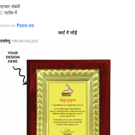
4in1 Combo Gift Set – For Employee
प्रचार संबंधी
Joining Kit, Corporate, Client or Dealer
स्टॉक में
Gifting, Promotional Freebie BG-
₹
600.00
₹
800.00
JKSR133
कार्ट में जोड़ें
एसकेयू:
PROM100255