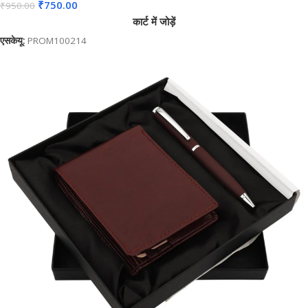
₹
750.00
₹
950.00
Gifting BG-JKSR203
कार्ट में जोड़ें
एसकेयू:
PROM100214