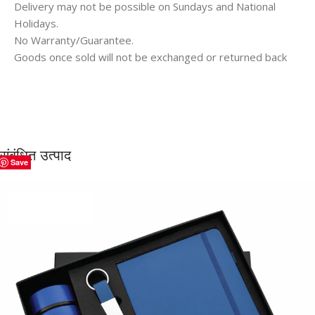
Delivery may not be possible on Sundays and National
Holidays.
No Warranty/Guarantee.
Goods once sold will not be exchanged or returned back
संबंधित उत्पाद
Save
Save
Save
Save
Save
Save