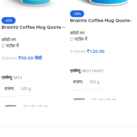
-40%
Brainta Coffee Mug Quote-
-60%
The Heart Of A Father Is
Brainta Coffee Mug Quote –
कॉफी मग
The Masterpiece Of Nature
The Heart of a Father is the
स्टॉक में
कॉफी मग
Masterpiece of Nature
स्टॉक में
₹
120.00
₹
199.00
₹
99.00
पीसी
₹
250.00
कार्ट में जोड़ें
कार्ट में जोड़ें
एसकेयू:
MG11AA01
एसकेयू:
M15
वजन
325 g
वजन
325 g
आयाम
12 × 8 × 10 cm
आयाम
12 × 8 × 10 cm