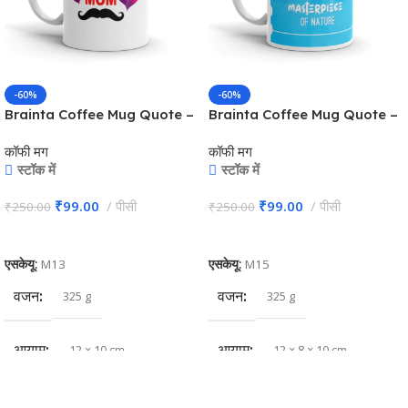
-60%
-60%
Brainta Coffee Mug Quote –
Brainta Coffee Mug Quote –
Love you MOM
The Heart of a Father is the
कॉफी मग
कॉफी मग
Masterpiece of Nature
स्टॉक में
स्टॉक में
₹
99.00
पीसी
₹
99.00
पीसी
₹
250.00
₹
250.00
कार्ट में जोड़ें
कार्ट में जोड़ें
एसकेयू:
M13
एसकेयू:
M15
वजन
वजन
325 g
325 g
आयाम
आयाम
12 × 10 cm
12 × 8 × 10 cm