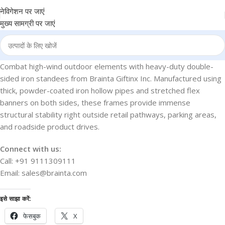
नेविगेशन पर जाएं
मुख्य सामग्री पर जाएं
Combat high-wind outdoor elements with heavy-duty double-
sided iron standees from Brainta Giftinx Inc. Manufactured using
thick, powder-coated iron hollow pipes and stretched flex
banners on both sides, these frames provide immense
structural stability right outside retail pathways, parking areas,
and roadside product drives.
Connect with us:
Call: +91 9111309111
Email: sales@brainta.com
इसे साझा करें:
फेसबुक
X