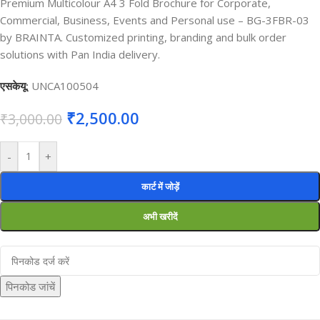
Premium Multicolour A4 3 Fold Brochure for Corporate,
Commercial, Business, Events and Personal use – BG-3FBR-03
by BRAINTA. Customized printing, branding and bulk order
solutions with Pan India delivery.
एसकेयू:
UNCA100504
₹
2,500.00
₹
3,000.00
-
+
कार्ट में जोड़ें
अभी खरीदें
पिनकोड जांचें