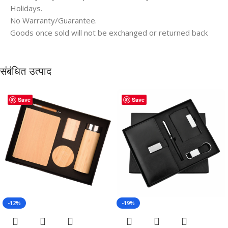
Holidays.
No Warranty/Guarantee.
Goods once sold will not be exchanged or returned back
संबंधित उत्पाद
Save
Save
-12%
-19%