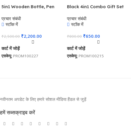
5in1 Wooden Bottle, Pen
Black 4in1 Combo Gift Set
Drive, Notebook, Pen, and
A6 Notebook Diary,
प्रचार संबंधी
प्रचार संबंधी
Wireless Charger Premium
Cardholder, Pen and
स्टॉक में
स्टॉक में
Combo Gift Set – For
Keychain – For Employee
Employee Joining Kit,
Joining Kit, Corporate
₹
2,200.00
₹
650.00
₹
2,500.00
₹
800.00
Corporate Gifting, Diwali
Gifting, Return Gift,
Gifting, Return Gift BG-
Exhibition Freebies, Event
कार्ट में जोड़ें
कार्ट में जोड़ें
HK14091
Gifting BG-JKSR202
एसकेयू:
PROM100227
एसकेयू:
PROM100215
नवीनतम अपडेट के लिए हमारे सोशल मीडिया हैंडल से जुड़ें
हमें सब्सक्राइब करें