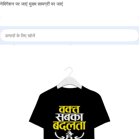
नेविगेशन पर जाएं
मुख्य सामग्री पर जाएं
AINTA
|
Round Neck T-Shirt “WAQT SABKA BADALTA” – BG-RN23