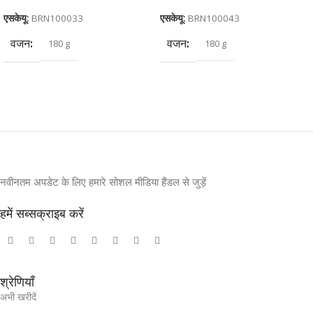
एसकेयू:
BRN100033
एसकेयू:
BRN100043
वजन
वजन
180 g
180 g
आयाम
आयाम
30 × 20 × 10 cm
30 × 20 × 10 cm
नवीनतम अपडेट के लिए हमारे सोशल मीडिया हैंडल से जुड़ें
हमें सब्सक्राइब करें
श्रेणियाँ
अभी खरीदें