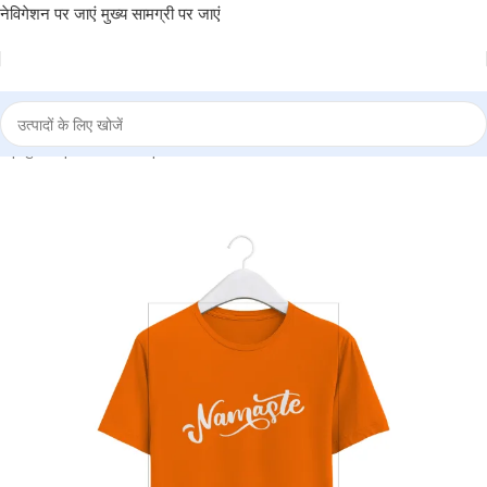
नेविगेशन पर जाएं
मुख्य सामग्री पर जाएं
म
|
दुकान
|
BRAINTA
|
Round Neck T-Shirt “NAMASTE” – BG-RN78