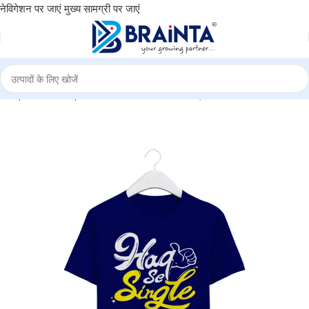
नेविगेशन पर जाएं
मुख्य सामग्री पर जाएं
ुकान
|
BRAINTA
|
Round Neck T-Shirt “HAQ SE SINGLE” – BG-RN3