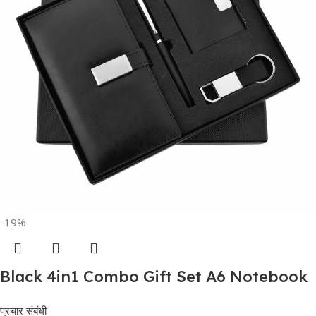
-19%
Black 4in1 Combo Gift Set A6 Notebook
Diary, Cardholder, Pen and Keychain –
प्रचार संबंधी