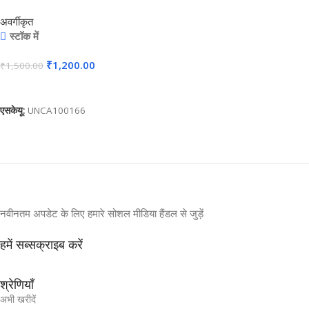
Trophy – For Employee Recognition,
अवर्गीकृत
Corporate Gifting, Award Shows, Sports
स्टॉक में
Event, Competition, Students Reward –
₹
1,200.00
₹
1,500.00
BG-MA531
कार्ट में जोड़ें
एसकेयू:
UNCA100166
नवीनतम अपडेट के लिए हमारे सोशल मीडिया हैंडल से जुड़ें
हमें सब्सक्राइब करें
श्रेणियाँ
अभी खरीदें