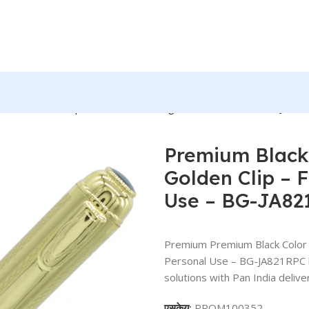
n with Golden Clip – For Office, College, Personal Use – BG-JA82
Premium Black 
Golden Clip – F
Use – BG-JA82
Premium Premium Black Color Ro
Personal Use – BG-JA821RPC b
solutions with Pan India delive
एसकेयू:
PROM100352