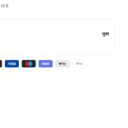
े हैं!
मुफ़्त