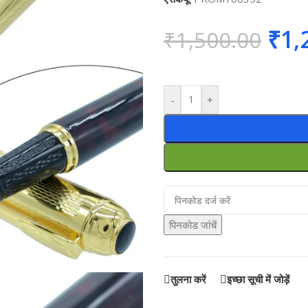
₹
1,
₹
1,500.00
-
+
पिनकोड जांचें
तुलना करें
इच्छा सूची में जोड़ें