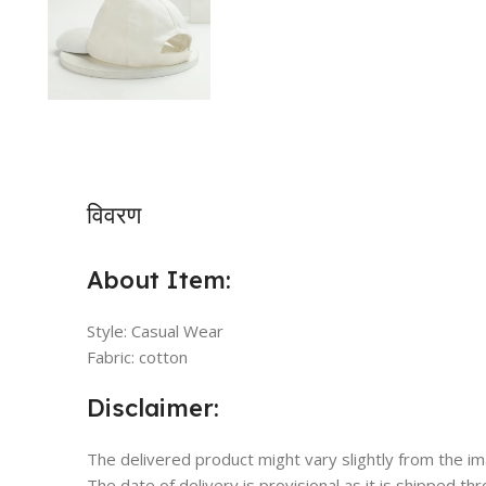
विवरण
About Item:
Style: Casual Wear
Fabric: cotton
Disclaimer:
The delivered product might vary slightly from the i
The date of delivery is provisional as it is shipped th