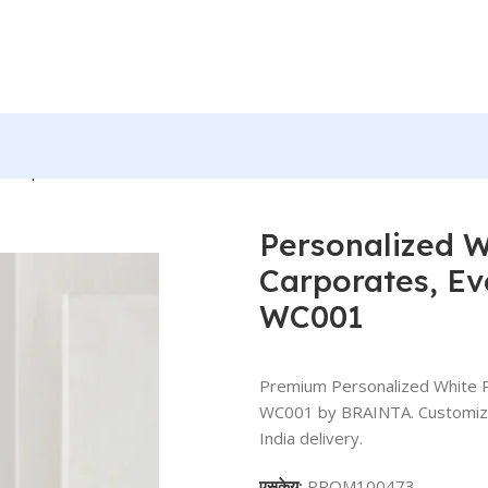
– Carporates, Events and Personal use – BG-WC001
Personalized 
Carporates, Ev
WC001
Premium Personalized White P
WC001 by BRAINTA. Customized 
India delivery.
एसकेयू:
PROM100473