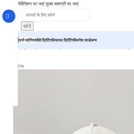
नेविगेशन पर जाएं
मुख्य सामग्री पर जाएं
खोजें
सभी श्रेणियां
सैशे प्रिंटिंग
लिफाफा प्रिंटिंग
बिजनेस कार्ड
अन्य
होम
|
दुकान
|
BRAINTA
|
Personalized White Premium Cap 
-20%