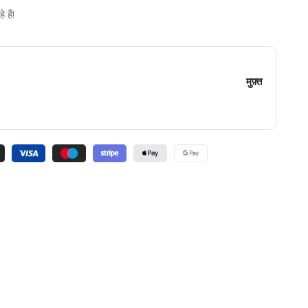
हैं!
मुफ़्त