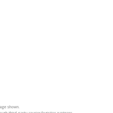
mage shown.
rough third-party courier/logistics partners.