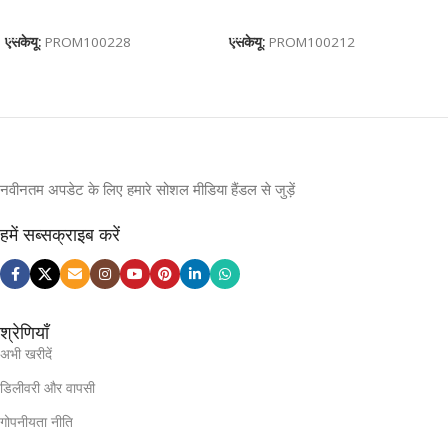
HK140923
Exhibition Freebies, Event
कार्ट में जोड़ें
कार्ट में जोड़ें
Gifting BG-JKSR212
एसकेयू:
PROM100228
एसकेयू:
PROM100212
नवीनतम अपडेट के लिए हमारे सोशल मीडिया हैंडल से जुड़ें
हमें सब्सक्राइब करें
श्रेणियाँ
अभी खरीदें
डिलीवरी और वापसी
गोपनीयता नीति