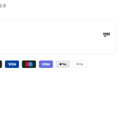
हैं!
मुफ़्त