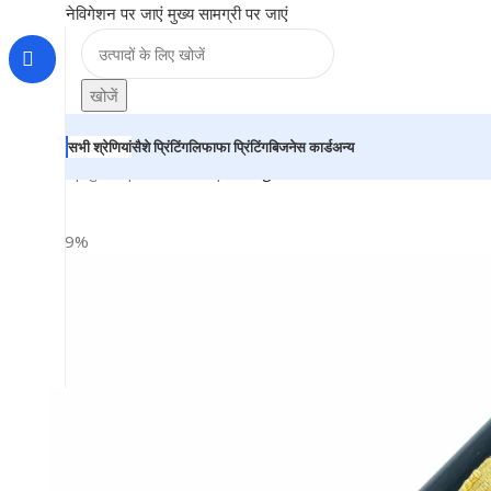
नेविगेशन पर जाएं
मुख्य सामग्री पर जाएं
खोजें
सभी श्रेणियां
सैशे प्रिंटिंग
लिफाफा प्रिंटिंग
बिजनेस कार्ड
अन्य
होम
|
दुकान
|
BRAINTA
|
Designer Black Color Roller Ball P
-29%