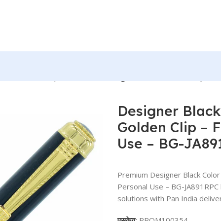
en with Golden Clip – For Office, College, Personal Use – BG-JA8
Designer Black 
Golden Clip – F
Use – BG-JA8
Premium Designer Black Color R
Personal Use – BG-JA891RPC b
solutions with Pan India delive
एसकेयू:
PROM100354