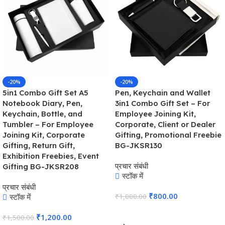
-20%
-20%
5in1 Combo Gift Set A5
Pen, Keychain and Wallet
Notebook Diary, Pen,
3in1 Combo Gift Set – For
Keychain, Bottle, and
Employee Joining Kit,
Tumbler – For Employee
Corporate, Client or Dealer
Joining Kit, Corporate
Gifting, Promotional Freebie
Gifting, Return Gift,
BG-JKSR130
Exhibition Freebies, Event
प्रचार संबंधी
Gifting BG-JKSR208
स्टॉक में
प्रचार संबंधी
₹
800.00
स्टॉक में
₹
1,000.00
कार्ट में जोड़ें
₹
1,200.00
₹
1,500.00