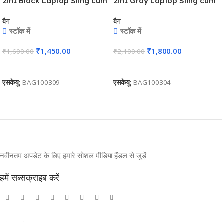
2in1 Black Laptop Sling cum
2in1 Gray Laptop Sling cum
Backpack – For Employees,
Backpack – For Employees,
बैग
बैग
Travelers, Corporate, Client
Travelers, Corporate, Client
स्टॉक में
स्टॉक में
or Dealer Gifting, Events
or Dealer Gifting, Events
Promotional Freebies BG-
Promotional Freebies BG-
₹
1,450.00
₹
1,800.00
₹
1,600.00
₹
2,100.00
BGS39
BGS24
कार्ट में जोड़ें
कार्ट में जोड़ें
एसकेयू:
BAG100309
एसकेयू:
BAG100304
नवीनतम अपडेट के लिए हमारे सोशल मीडिया हैंडल से जुड़ें
हमें सब्सक्राइब करें