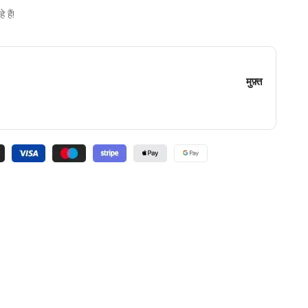
हैं!
मुफ़्त