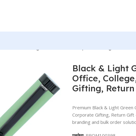
 – For Office, College, Personal Use, Corporate Gifting, Return 
Black & Light 
Office, Colleg
Gifting, Retur
Premium Black & Light Green Co
Corporate Gifting, Return Gi
branding and bulk order solutio
एसकेयू:
PROM100398