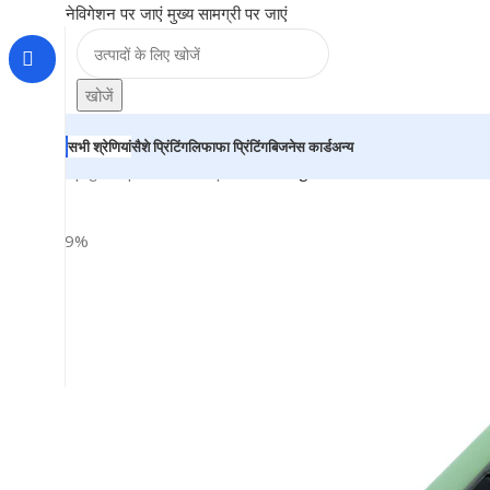
नेविगेशन पर जाएं
मुख्य सामग्री पर जाएं
खोजें
सभी श्रेणियां
सैशे प्रिंटिंग
लिफाफा प्रिंटिंग
बिजनेस कार्ड
अन्य
होम
|
दुकान
|
BRAINTA
|
Black & Light Green Color Ball Pen
-29%