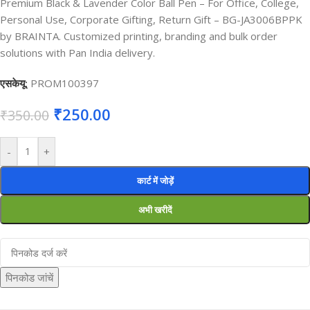
Premium Black & Lavender Color Ball Pen – For Office, College,
Personal Use, Corporate Gifting, Return Gift – BG-JA3006BPPK
by BRAINTA. Customized printing, branding and bulk order
solutions with Pan India delivery.
एसकेयू:
PROM100397
₹
250.00
₹
350.00
-
+
कार्ट में जोड़ें
अभी खरीदें
पिनकोड जांचें